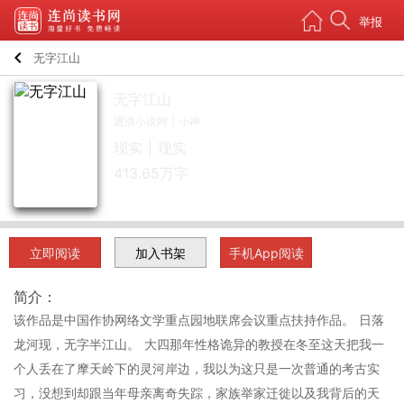
举报
chevron_left
无字江山
无字江山
逐浪小说网
|
小神
现实 | 现实
413.65万
字
立即阅读
手机App阅读
简介：
该作品是中国作协网络文学重点园地联席会议重点扶持作品。 日落
龙河现，无字半江山。 大四那年性格诡异的教授在冬至这天把我一
个人丢在了摩天岭下的灵河岸边，我以为这只是一次普通的考古实
习，没想到却跟当年母亲离奇失踪，家族举家迁徙以及我背后的天