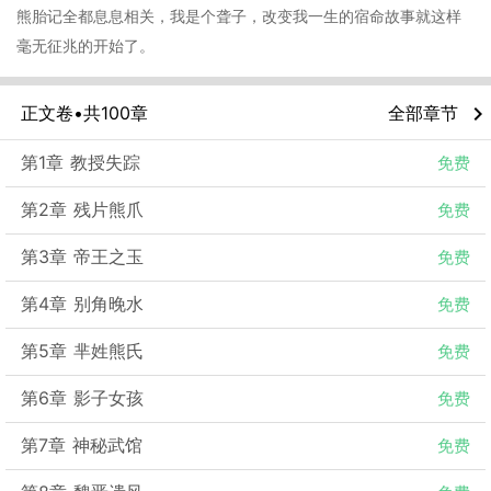
熊胎记全都息息相关，我是个聋子，改变我一生的宿命故事就这样
毫无征兆的开始了。
chevron_right
正文卷•共
100
章
全部章节
第1章 教授失踪
免费
第2章 残片熊爪
免费
第3章 帝王之玉
免费
第4章 别角晚水
免费
第5章 芈姓熊氏
免费
第6章 影子女孩
免费
第7章 神秘武馆
免费